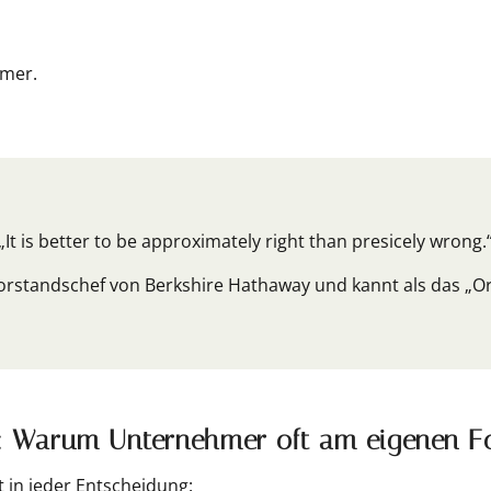
hmer.
„It is better to be approximately right than presicely wrong.
Vorstandschef von Berkshire Hathaway und kannt als das „O
s: Warum Unternehmer oft am eigenen F
 in jeder Entscheidung: