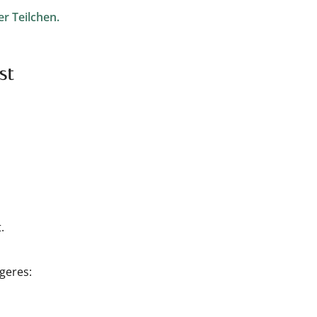
r Teilchen.
st
.
geres: