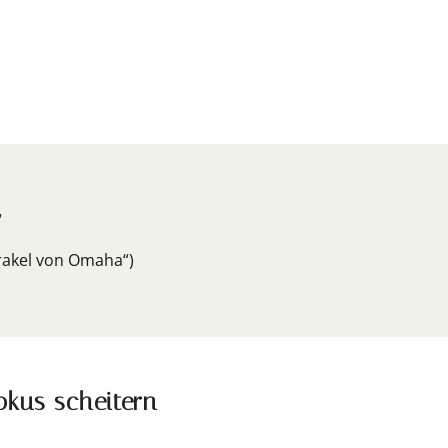
“
rakel von Omaha“)
okus scheitern